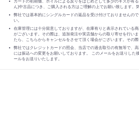
カードの初期傷、ホイルによる反りをはじめとして多少のキズが有る
ん)中古品につき、ご購入される方はご理解の上でお願い致します。
弊社では基本的にシングルカードの返品を受け付けておりませんので
い。
在庫管理には十分留意しておりますが、在庫有りと表示されている商
がございます。その際は、追加発注や実店舗からの取り寄せを行いま
たら、こちらからキャンセルをさせて頂く場会がございます。その際
弊社ではクレジットカードの照会、当店での過去取引の有無等で、高
には振込への変更をお願いしております。 このメールをお送りした
ールをお送りいたします。