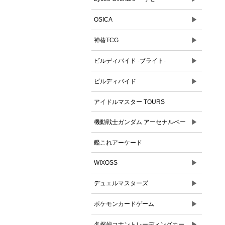
▶
OSICA
▶
神椿TCG
▶
ビルディバイド -ブライト-
▶
ビルディバイド
アイドルマスター TOURS
▶
機動戦士ガンダム アーセナルベー
ス
艦これアーケード
▶
WIXOSS
▶
デュエルマスターズ
▶
ポケモンカードゲーム
▶
名探偵コナントレーディングカー