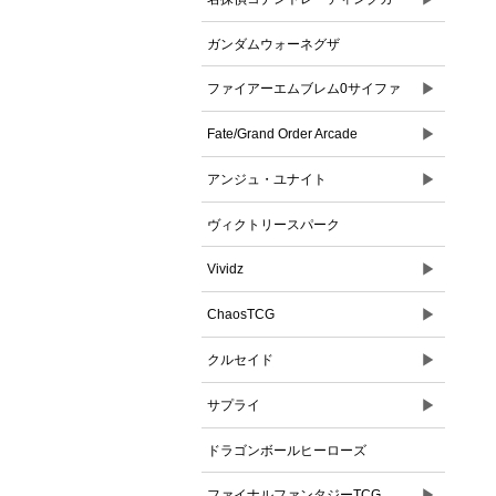
ドゲーム
ガンダムウォーネグザ
▶
ファイアーエムブレム0サイファ
▶
Fate/Grand Order Arcade
▶
アンジュ・ユナイト
ヴィクトリースパーク
▶
Vividz
▶
ChaosTCG
▶
クルセイド
▶
サプライ
ドラゴンボールヒーローズ
▶
ファイナルファンタジーTCG