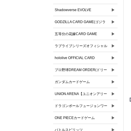
▶
Shadowverse EVOLVE
▶
GODZILLA CARD GAME(ゴジラ
▶
カードゲーム)
五等分の花嫁CARD GAME
▶
ラブライブシリーズオフィシャル
▶
カードゲーム
hololive OFFICIAL CARD
▶
GAME(ホロライブオフィシャルカ
プロ野球DREAM ORDER(ドリー
ードゲーム)
▶
ムオーダー)
ガンダムカードゲーム
▶
UNION ARENA【ユニオンアリー
【
▶
ナ】
ドラゴンボールフュージョンワー
▶
ルド
ONE PIECEカードゲーム
▶
バトルスピリッツ