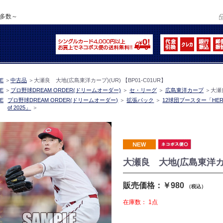
品多数～
E
＞
中古品
＞
大瀬良 大地(広島東洋カープ)(UR) 【BP01-C01UR】
E
＞
プロ野球DREAM ORDER(ドリームオーダー)
＞
セ・リーグ
＞
広島東洋カープ
＞
大瀬良
E
プロ野球DREAM ORDER(ドリームオーダー)
＞
拡張パック
＞
12球団ブースター「HER
of 2025」
＞
大瀬良 大地(広島東洋カープ
販売価格：￥980
（税込）
在庫数：
1点