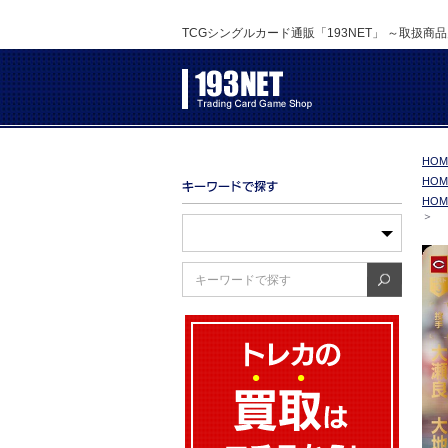
TCGシングルカード通販「193NET」 ～取扱商
HOM
HOM
HOM
＞