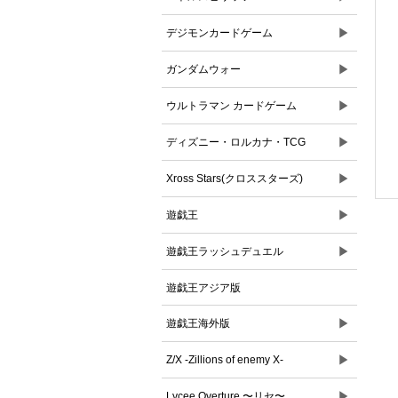
▶
デジモンカードゲーム
▶
ガンダムウォー
▶
ウルトラマン カードゲーム
▶
ディズニー・ロルカナ・TCG
▶
Xross Stars(クロススターズ)
▶
遊戯王
▶
遊戯王ラッシュデュエル
遊戯王アジア版
▶
遊戯王海外版
▶
Z/X -Zillions of enemy X-
▶
Lycee Overture 〜リセ〜