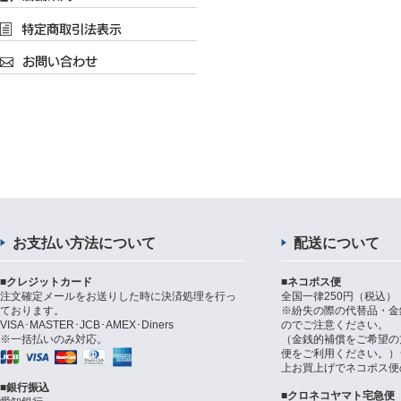
お支払い方法について
配送について
■クレジットカード
■ネコポス便
注文確定メールをお送りした時に決済処理を行っ
全国一律250円（税込）
ております。
※紛失の際の代替品・金
VISA･MASTER･JCB･AMEX･Diners
のでご注意ください。
※一括払いのみ対応。
（金銭的補償をご希望の
便をご利用ください。）シ
上お買上げでネコポス便
■銀行振込
■クロネコヤマト宅急便