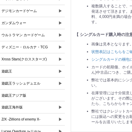
複数購入することで、
▶
デジモンカードゲーム
発送させて頂きます。ま
料、4,000円未満の
す。
▶
ガンダムウォー
【 シングルカード購入時の注意
▶
ウルトラマン カードゲーム
画像は見本となります
▶
ディズニー・ロルカナ・TCG
状態表記はこちらをご
▶
シングルカードの梱包
Xross Stars(クロススターズ)
カードの初期傷、ホイ
▶
遊戯王
ん)中古品につき、ご
弊社では基本的にシン
▶
遊戯王ラッシュデュエル
い。
在庫管理には十分留意
遊戯王アジア版
がございます。その際
たら、こちらからキャ
▶
遊戯王海外版
弊社ではクレジットカ
には振込への変更をお
▶
Z/X -Zillions of enemy X-
ールをお送りいたしま
▶
Lycee Overture 〜リセ〜