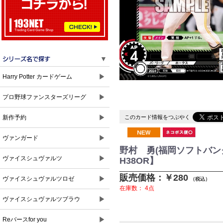
▼
▶
Harry Potter カードゲーム
▶
プロ野球ファンスターズリーグ
▶
このカード情報をつぶやく
新作予約
▶
ヴァンガード
野村 勇(福岡ソフトバンクホ
▶
ヴァイスシュヴァルツ
H38OR】
販売価格：￥280
▶
ヴァイスシュヴァルツロゼ
（税込）
在庫数：
4点
▶
ヴァイスシュヴァルツブラウ
▶
Reバースfor you