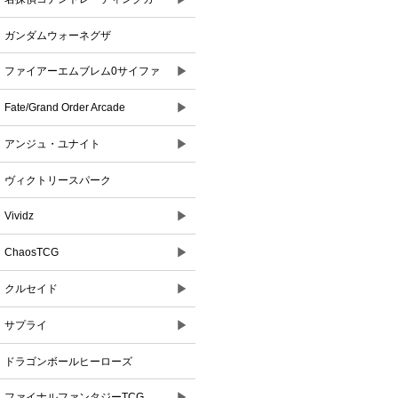
ドゲーム
ガンダムウォーネグザ
▶
ファイアーエムブレム0サイファ
▶
Fate/Grand Order Arcade
▶
アンジュ・ユナイト
ヴィクトリースパーク
▶
Vividz
▶
ChaosTCG
▶
クルセイド
▶
サプライ
ドラゴンボールヒーローズ
▶
ファイナルファンタジーTCG