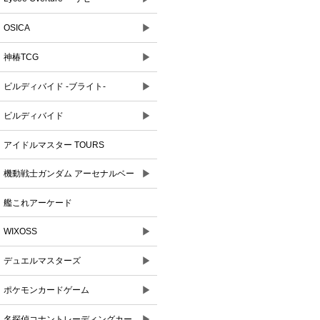
▶
OSICA
▶
神椿TCG
▶
ビルディバイド -ブライト-
▶
ビルディバイド
アイドルマスター TOURS
▶
機動戦士ガンダム アーセナルベー
ス
艦これアーケード
▶
WIXOSS
▶
デュエルマスターズ
▶
ポケモンカードゲーム
▶
名探偵コナントレーディングカー