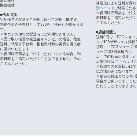
愛知銀行
発送先により送料が変わ
郵便振替
別ページ
でご確認くださ
※併用販売商品をご注文
■代金引換
着日時をご指定いただく
宅配便での配送をご利用に限りご利用可能です。
ご了承ください。
別途代引き手数料として330円（税込）が掛かりま
す。
■店舗引渡し
※ネコポス便での配送時はご利用できません。
送料0円で「TCGショッ
※受け取り拒否や発送後キャンセルの場合、往復
ップ193ザザシティ浜松
送料、代引き手数料、梱包資材料の実費を購入者
須店」「TCGショップ1
に請求いたします
ョップ193日本橋店｣」「
※併用販売商品をご注文いただいている場合、到
店」での店頭お引渡しが
着日時をご指定いただくことはできません。予め
店舗情報は
こちら
より
ご了承ください。
※店頭でのお支払いはで
払方法のみになります。
※独自の発送となる為1
場合がございます。また
ただくことはできません