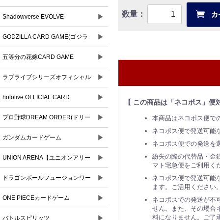
数量：
▶
Shadowverse EVOLVE
▶
GODZILLA CARD GAME(ゴジラ
▶
カードゲーム)
五等分の花嫁CARD GAME
▶
ラブライブシリーズオフィシャル
▶
カードゲーム
hololive OFFICIAL CARD
【 この商品は「ネコポス」便
▶
GAME(ホロライブオフィシャルカ
プロ野球DREAM ORDER(ドリー
本商品はネコポス便で
ネコポス便で発送可能
ードゲーム)
▶
ムオーダー)
ガンダムカードゲーム
ネコポス便での発送を
紛失の際の代替品・金
▶
UNION ARENA【ユニオンアリー
マト宅急便をご利用く
▶
ナ】
ネコポス便で発送可能な
ドラゴンボールフュージョンワー
ます。ご活用ください
▶
ルド
ONE PIECEカードゲーム
ネコポスでの発送が不
せん。また、その場合ネ
料になりません。ご了
▶
バトルスピリッツ