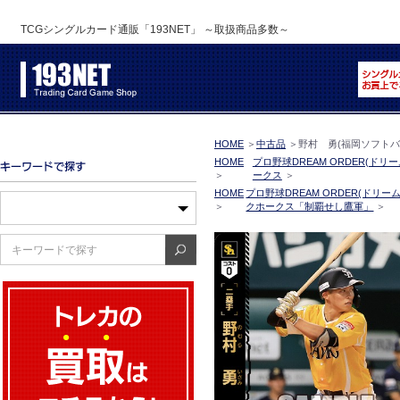
TCGシングルカード通販「193NET」 ～取扱商品多数～
HOME
＞
中古品
＞
野村 勇(福岡ソフトバンク
HOME
プロ野球DREAM ORDER(ドリ
＞
ークス
＞
HOME
プロ野球DREAM ORDER(ドリー
＞
クホークス「制覇せし鷹軍」
＞