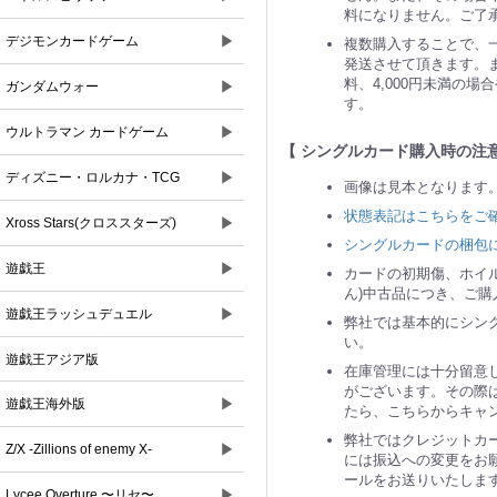
料になりません。ご了
▶
デジモンカードゲーム
複数購入することで、
発送させて頂きます。ま
料、4,000円未満の
▶
ガンダムウォー
す。
▶
ウルトラマン カードゲーム
【 シングルカード購入時の注意
▶
ディズニー・ロルカナ・TCG
画像は見本となります
状態表記はこちらをご
▶
Xross Stars(クロススターズ)
シングルカードの梱包
▶
遊戯王
カードの初期傷、ホイ
ん)中古品につき、ご
▶
遊戯王ラッシュデュエル
弊社では基本的にシン
い。
遊戯王アジア版
在庫管理には十分留意
がございます。その際
▶
遊戯王海外版
たら、こちらからキャ
弊社ではクレジットカ
▶
Z/X -Zillions of enemy X-
には振込への変更をお
ールをお送りいたしま
▶
Lycee Overture 〜リセ〜