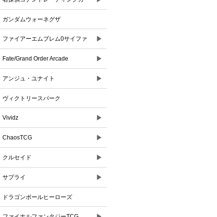
ドゲーム
ガンダムウォーネグザ
▶
ファイアーエムブレム0サイファ
▶
Fate/Grand Order Arcade
▶
アンジュ・ユナイト
ヴィクトリースパーク
▶
Vividz
▶
ChaosTCG
▶
クルセイド
▶
サプライ
ドラゴンボールヒーローズ
▶
ファイナルファンタジーTCG