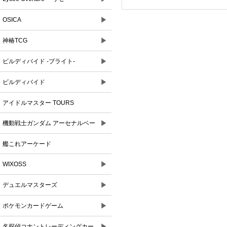
▶
OSICA
▶
神椿TCG
▶
ビルディバイド -ブライト-
▶
ビルディバイド
アイドルマスター TOURS
▶
機動戦士ガンダム アーセナルベー
ス
艦これアーケード
▶
WIXOSS
▶
デュエルマスターズ
▶
ポケモンカードゲーム
▶
名探偵コナントレーディングカー