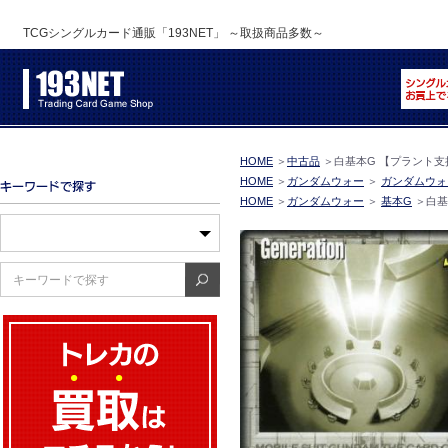
TCGシングルカード通販「193NET」 ～取扱商品多数～
HOME
＞
中古品
＞
白基本G 【プラント支持
HOME
＞
ガンダムウォー
＞
ガンダムウォ
HOME
＞
ガンダムウォー
＞
基本G
＞
白基