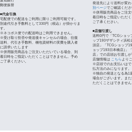
愛知銀行
発送先により送料が変わ
郵便振替
別ページ
でご確認くださ
※併用販売商品をご注文
■代金引換
着日時をご指定いただく
宅配便での配送をご利用に限りご利用可能です。
ご了承ください。
別途代引き手数料として330円（税込）が掛かりま
す。
■店舗引渡し
※ネコポス便での配送時はご利用できません。
送料0円で「TCGショッ
※受け取り拒否や発送後キャンセルの場合、往復
ップ193ザザシティ浜松
送料、代引き手数料、梱包資材料の実費を購入者
須店」「TCGショップ1
に請求いたします
ョップ193日本橋店｣」「
※併用販売商品をご注文いただいている場合、到
店」での店頭お引渡しが
着日時をご指定いただくことはできません。予め
店舗情報は
こちら
より
ご了承ください。
※店頭でのお支払いはで
払方法のみになります。
※独自の発送となる為1
場合がございます。また
ただくことはできません