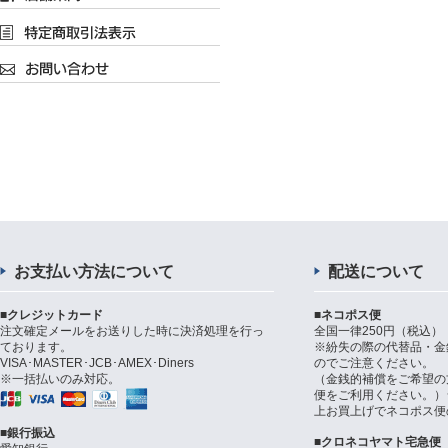
お支払い方法について
配送について
■クレジットカード
■ネコポス便
注文確定メールをお送りした時に決済処理を行っ
全国一律250円（税込）
ております。
※紛失の際の代替品・金
VISA･MASTER･JCB･AMEX･Diners
のでご注意ください。
※一括払いのみ対応。
（金銭的補償をご希望の
便をご利用ください。）シ
上お買上げでネコポス便
■銀行振込
■クロネコヤマト宅急便