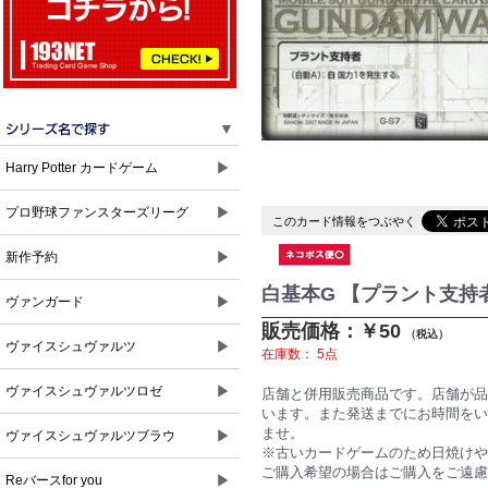
▼
▶
Harry Potter カードゲーム
▶
プロ野球ファンスターズリーグ
このカード情報をつぶやく
▶
新作予約
白基本G 【プラント支持者/
▶
ヴァンガード
販売価格：￥50
（税込）
▶
ヴァイスシュヴァルツ
在庫数：
5点
▶
ヴァイスシュヴァルツロゼ
店舗と併用販売商品です。店舗が品
います。また発送までにお時間をい
ませ。
▶
ヴァイスシュヴァルツブラウ
※古いカードゲームのため日焼けや
ご購入希望の場合はご購入をご遠慮
▶
Reバースfor you