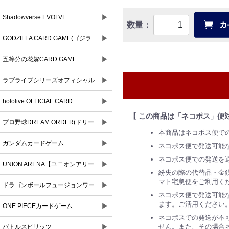
▶
Shadowverse EVOLVE
数量：
▶
GODZILLA CARD GAME(ゴジラ
▶
カードゲーム)
五等分の花嫁CARD GAME
▶
ラブライブシリーズオフィシャル
▶
カードゲーム
hololive OFFICIAL CARD
【 この商品は「ネコポス」便
▶
GAME(ホロライブオフィシャルカ
プロ野球DREAM ORDER(ドリー
本商品はネコポス便で
ードゲーム)
▶
ムオーダー)
ガンダムカードゲーム
ネコポス便で発送可能
ネコポス便での発送を
▶
UNION ARENA【ユニオンアリー
紛失の際の代替品・金
マト宅急便をご利用く
▶
ナ】
ドラゴンボールフュージョンワー
ネコポス便で発送可能な
ます。ご活用ください
▶
ルド
ONE PIECEカードゲーム
ネコポスでの発送が不
▶
せん。また、その場合ネ
バトルスピリッツ