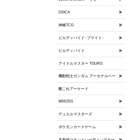
▶
OSICA
▶
神椿TCG
▶
ビルディバイド -ブライト-
▶
ビルディバイド
アイドルマスター TOURS
▶
機動戦士ガンダム アーセナルベー
ス
艦これアーケード
▶
WIXOSS
▶
デュエルマスターズ
▶
ポケモンカードゲーム
▶
名探偵コナントレーディングカー