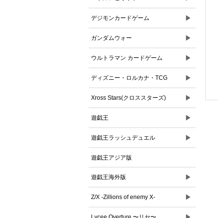
▶
デジモンカードゲーム
▶
ガンダムウォー
▶
ウルトラマン カードゲーム
▶
ディズニー・ロルカナ・TCG
▶
Xross Stars(クロススターズ)
▶
遊戯王
▶
遊戯王ラッシュデュエル
遊戯王アジア版
▶
遊戯王海外版
▶
Z/X -Zillions of enemy X-
▶
Lycee Overture 〜リセ〜