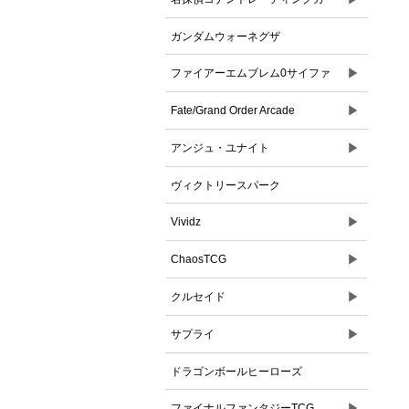
ドゲーム
ガンダムウォーネグザ
▶
ファイアーエムブレム0サイファ
▶
Fate/Grand Order Arcade
▶
アンジュ・ユナイト
ヴィクトリースパーク
▶
Vividz
▶
ChaosTCG
▶
クルセイド
▶
サプライ
ドラゴンボールヒーローズ
▶
ファイナルファンタジーTCG