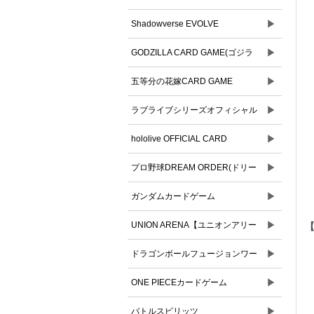
▶
Shadowverse EVOLVE
▶
GODZILLA CARD GAME(ゴジラ
▶
カードゲーム)
五等分の花嫁CARD GAME
▶
ラブライブシリーズオフィシャル
▶
カードゲーム
hololive OFFICIAL CARD
▶
GAME(ホロライブオフィシャルカ
プロ野球DREAM ORDER(ドリー
ードゲーム)
▶
ムオーダー)
ガンダムカードゲーム
▶
UNION ARENA【ユニオンアリー
【
▶
ナ】
ドラゴンボールフュージョンワー
▶
ルド
ONE PIECEカードゲーム
▶
バトルスピリッツ