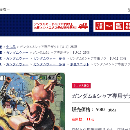
品多数～
E
＞
中古品
＞
ガンダム&シャア専用ザクII【U-1】25弾
E
＞
ガンダムウォー
＞
ガンダム&シャア専用ザクII【U-1】25弾
E
＞
ガンダムウォー
＞
ガンダムウォー 多色
＞
ガンダム&シャア専用ザクII【U-1】25弾
E
＞
ガンダムウォー
＞
ガンダムウォー 多色
＞
多色ユニット
＞
ガンダム&シャア専用ザクII
ガンダム&シャア専用ザクI
販売価格：￥80
（税込）
在庫数：
11点
店舗と併用販売商品です。店舗が