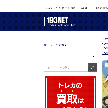
TCGシングルカード通販「193NET」 ～取扱商
HOM
HOM
HOM
HOM