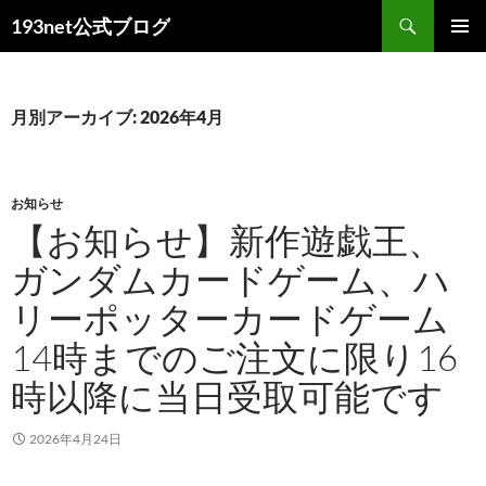
コ
検
193net公式ブログ
ン
索
メインメ
テ
ニュー
ン
ツ
月別アーカイブ: 2026年4月
へ
ス
キ
お知らせ
ッ
【お知らせ】新作遊戯王、
プ
ガンダムカードゲーム、ハ
リーポッターカードゲーム
14時までのご注文に限り16
時以降に当日受取可能です
2026年4月24日