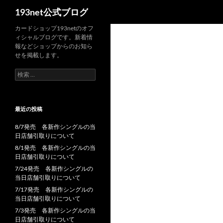
検
193net公式ブログ
索
コ
カードショップ193netのオフ
ィシャルブログです。新着情
ン
報などショップからのお知ら
テ
せを掲載します。
ン
検
ツ
索:
へ
ス
最近の投稿
キ
ッ
8/7発売 各新作シングルの当
プ
日店舗引取りについて
8/1発売 各新作シングルの当
日店舗引取りについて
7/24発売 各新作シングルの
当日店舗引取りについて
7/17発売 各新作シングルの
当日店舗引取りについて
7/3発売 各新作シングルの当
日店舗引取りについて