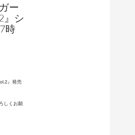
 ガー
2』シ
7時
l.2』発売
よろしくお願