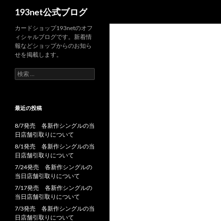
検
193net公式ブログ
索
コ
カードショップ193netのオフ
ィシャルブログです。新着情
ン
報などショップからのお知ら
テ
せを掲載します。
ン
検
ツ
索:
へ
ス
最近の投稿
キ
ッ
8/7発売 各新作シングルの当
プ
日店舗引取りについて
8/1発売 各新作シングルの当
日店舗引取りについて
7/24発売 各新作シングルの
当日店舗引取りについて
7/17発売 各新作シングルの
当日店舗引取りについて
7/3発売 各新作シングルの当
日店舗引取りについて