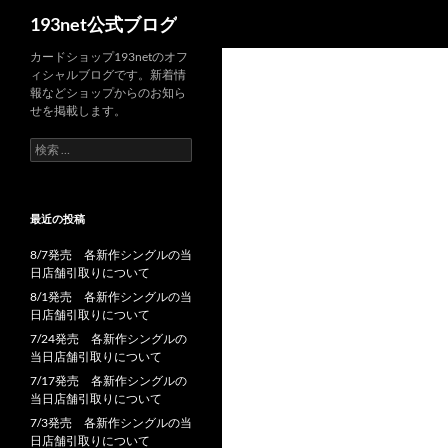
検
193net公式ブログ
索
コ
カードショップ193netのオフ
ィシャルブログです。新着情
ン
報などショップからのお知ら
テ
せを掲載します。
ン
検
ツ
索:
へ
ス
最近の投稿
キ
ッ
8/7発売 各新作シングルの当
プ
日店舗引取りについて
8/1発売 各新作シングルの当
日店舗引取りについて
7/24発売 各新作シングルの
当日店舗引取りについて
7/17発売 各新作シングルの
当日店舗引取りについて
7/3発売 各新作シングルの当
日店舗引取りについて