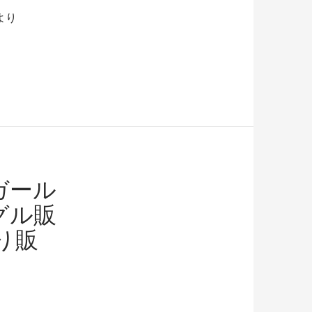
より
ガール
グル販
り販