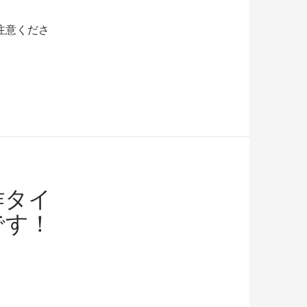
注意くださ
作タイ
です！