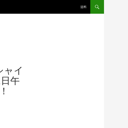
送料
シャイ
1日午
！