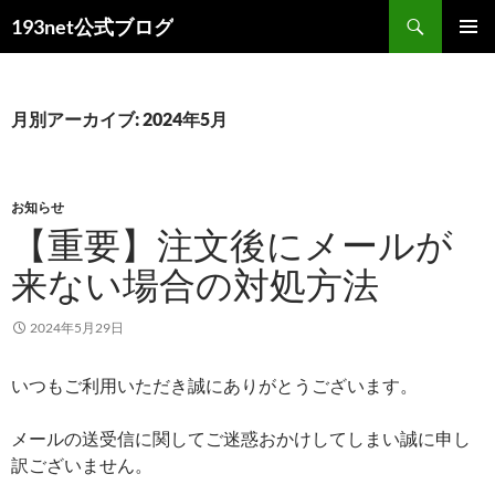
コ
検
193net公式ブログ
ン
索
メインメ
テ
ニュー
ン
ツ
月別アーカイブ: 2024年5月
へ
ス
キ
お知らせ
ッ
【重要】注文後にメールが
プ
来ない場合の対処方法
2024年5月29日
いつもご利用いただき誠にありがとうございます。
メールの送受信に関してご迷惑おかけしてしまい誠に申し
訳ございません。