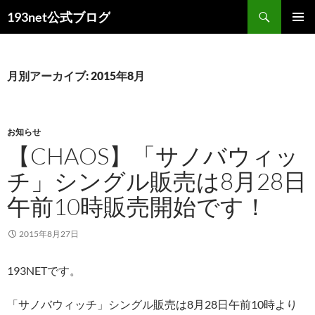
コ
検
193net公式ブログ
ン
索
メインメ
テ
ニュー
ン
ツ
月別アーカイブ: 2015年8月
へ
ス
キ
お知らせ
ッ
【CHAOS】「サノバウィッ
プ
チ」シングル販売は8月28日
午前10時販売開始です！
2015年8月27日
193NETです。
「サノバウィッチ」シングル販売は8月28日午前10時より