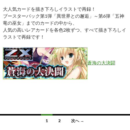
大人気カードを描き下ろしイラストで再録！
ブースターパック第1弾「異世界との邂逅」～第6弾「五神
竜の巫女」までのカードの中から、
人気の高いレアカードを各色2枚ずつ、すべて描き下ろしイ
ラストで再録です！
蒼海の大決闘
投
1
2
次へ →