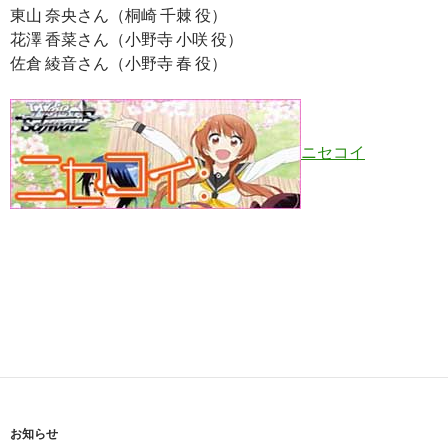
東山 奈央さん（桐崎 千棘 役）
花澤 香菜さん（小野寺 小咲 役）
佐倉 綾音さん（小野寺 春 役）
ニセコイ
お知らせ