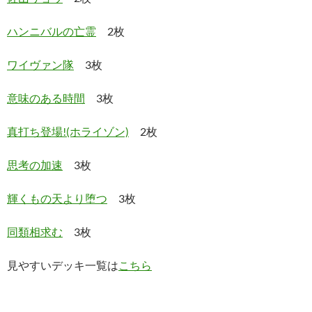
ハンニバルの亡霊
2枚
ワイヴァン隊
3枚
意味のある時間
3枚
真打ち登場!(ホライゾン)
2枚
思考の加速
3枚
輝くもの天より堕つ
3枚
同類相求む
3枚
見やすいデッキ一覧は
こちら