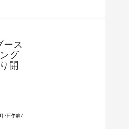
ブース
シング
より開
月7日午前7