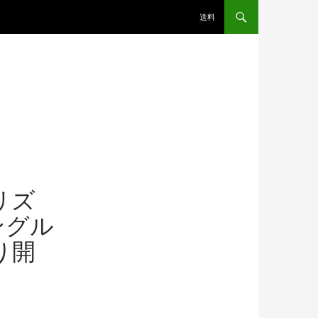
送料
】
プリズ
ングル
り開