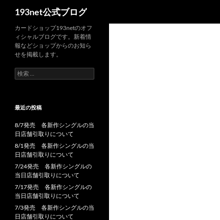
検
193net公式ブログ
索
コ
カードショップ193netのオフ
ィシャルブログです。新着情
ン
報などショップからのお知ら
テ
せを掲載します。
ン
検
ツ
索:
へ
ス
最近の投稿
キ
ッ
8/7発売 各新作シングルの当
プ
日店舗引取りについて
8/1発売 各新作シングルの当
日店舗引取りについて
7/24発売 各新作シングルの
当日店舗引取りについて
7/17発売 各新作シングルの
当日店舗引取りについて
7/3発売 各新作シングルの当
日店舗引取りについて