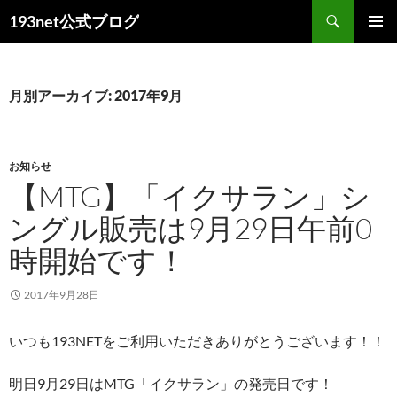
コ
検
193net公式ブログ
ン
索
メインメ
テ
ニュー
ン
ツ
月別アーカイブ: 2017年9月
へ
ス
キ
お知らせ
ッ
【MTG】「イクサラン」シ
プ
ングル販売は9月29日午前0
時開始です！
2017年9月28日
いつも193NETをご利用いただきありがとうございます！！
明日9月29日はMTG「イクサラン」の発売日です！