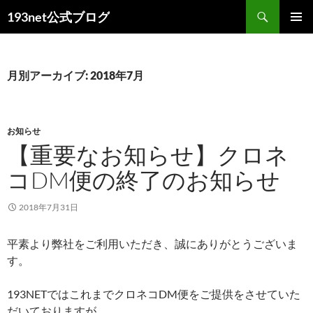
コ
検
193net公式ブログ
ン
索
メインメ
テ
ニュー
ン
ツ
月別アーカイブ: 2018年7月
へ
ス
キ
お知らせ
ッ
【重要なお知らせ】クロネ
プ
コDM便の終了のお知らせ
2018年7月31日
平素より弊社をご利用いただき、誠にありがとうございま
す。
193NETではこれまでクロネコDM便をご提供をさせていた
だいておりますが、