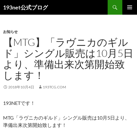
コ
検
193net公式ブログ
ン
索
メインメ
テ
ニュー
ン
お知らせ
ツ
【MTG】「ラヴニカのギル
へ
ス
ド」シングル販売は10月5日
キ
より、準備出来次第開始致
ッ
プ
します！
2018年10月4日
193TCG.COM
193NETです！
MTG「ラヴニカのギルド」シングル販売は10月5日より、
準備出来次第開始致します！