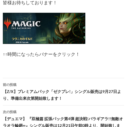
皆様お待ちしております！
↑↑時間になったらバナーをクリック！
投
前の投稿
稿
【Z/X】プレミアムパック「ゼクプレ!」シングル販売は9月27日よ
り、準備出来次第開始致します！
ナ
ビ
次の投稿
【デュエマ】 『双極篇 拡張パック第4弾 超決戦!バラギアラ!!無敵オ
ゲ
ラオラ輪廻∞』シングル販売は12月21日午前0時より、開始致しま